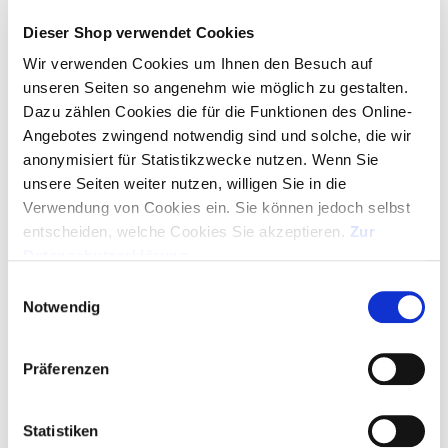
Dieser Shop verwendet Cookies
2% Onlinerabatt, ab 350,00 € frei Haus
Wir verwenden Cookies um Ihnen den Besuch auf
unseren Seiten so angenehm wie möglich zu gestalten.
ANGEBOT ALS PDF
Dazu zählen Cookies die für die Funktionen des Online-
Angebotes zwingend notwendig sind und solche, die wir
MUSTER ANFORDERN
anonymisiert für Statistikzwecke nutzen. Wenn Sie
unsere Seiten weiter nutzen, willigen Sie in die
Verwendung von Cookies ein. Sie können jedoch selbst
GRATIS-LAYOUT
entscheiden, welche Cookies Sie akzeptieren.
Zur
Datenschutzerklärung
.
ARTIKEL IN WARENKORB - LOGO HOCHLADEN
Einwilligungsauswahl
Notwendig
SERVICE HOTLINE
Präferenzen
+49 (0)89 329 88 95 00
Montag bis Donnerstag 09:00 Uhr – 16:30 Uhr
Freitag 09:00 Uhr – 15:00 Uhr
Statistiken