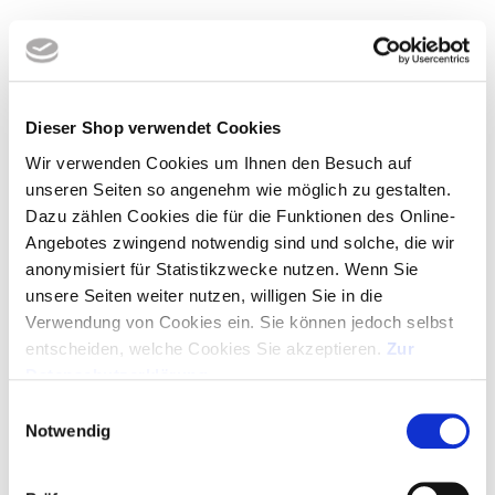
Bestellmenge
Dieser Shop verwendet Cookies
2% Onlinerabatt, ab 350,00 € frei Haus
Wir verwenden Cookies um Ihnen den Besuch auf
unseren Seiten so angenehm wie möglich zu gestalten.
ANGEBOT ALS PDF
Dazu zählen Cookies die für die Funktionen des Online-
Angebotes zwingend notwendig sind und solche, die wir
anonymisiert für Statistikzwecke nutzen. Wenn Sie
MUSTER ANFORDERN
unsere Seiten weiter nutzen, willigen Sie in die
Verwendung von Cookies ein. Sie können jedoch selbst
GRATIS-LAYOUT
entscheiden, welche Cookies Sie akzeptieren.
Zur
Datenschutzerklärung
.
ARTIKEL IN WARENKORB - LOGO HOCHLADEN
Einwilligungsauswahl
Notwendig
SERVICE HOTLINE