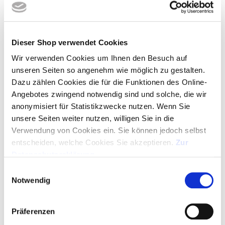
Bestellmenge
Dieser Shop verwendet Cookies
Wir verwenden Cookies um Ihnen den Besuch auf
unseren Seiten so angenehm wie möglich zu gestalten.
Dazu zählen Cookies die für die Funktionen des Online-
2% Onlinerabatt, ab 350,00 € frei Haus
Angebotes zwingend notwendig sind und solche, die wir
ANGEBOT ALS PDF
anonymisiert für Statistikzwecke nutzen. Wenn Sie
unsere Seiten weiter nutzen, willigen Sie in die
Verwendung von Cookies ein. Sie können jedoch selbst
MUSTER ANFORDERN
entscheiden, welche Cookies Sie akzeptieren.
Zur
Datenschutzerklärung
.
GRATIS-LAYOUT
Einwilligungsauswahl
Notwendig
ARTIKEL IN WARENKORB - LOGO HOCHLADEN
Präferenzen