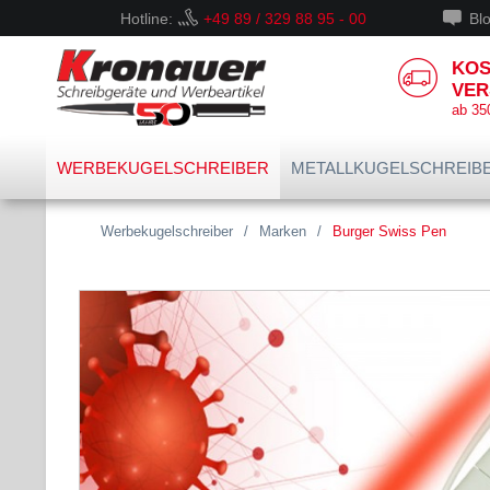
Hotline:
+49 89 / 329 88 95 - 00
Bl
KOS
VER
ab 35
WERBEKUGELSCHREIBER
METALLKUGELSCHREIB
Werbekugelschreiber
/
Marken
/
Burger Swiss Pen