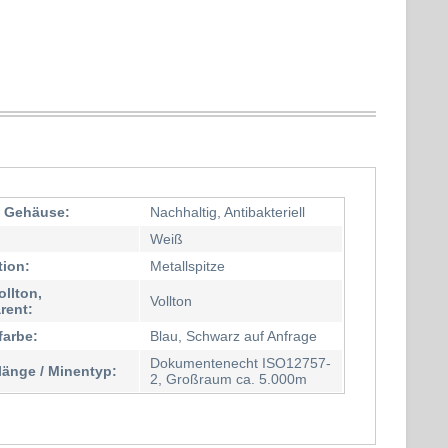
l Gehäuse:
Nachhaltig, Antibakteriell
Weiß
tion:
Metallspitze
ollton,
Vollton
rent:
farbe:
Blau, Schwarz auf Anfrage
Dokumentenecht ISO12757-
länge / Minentyp:
2, Großraum ca. 5.000m