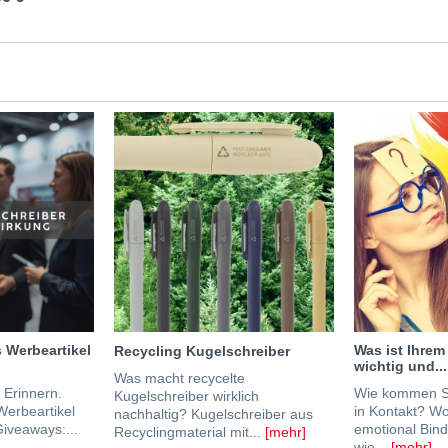
 Werbeartikel
Was ist Ihrem
Recycling Kugelschreiber
wichtig und...
Was macht recycelte
 Erinnern.
Wie kommen Si
Kugelschreiber wirklich
Werbeartikel
in Kontakt? W
nachhaltig? Kugelschreiber aus
iveaways:...
emotional Bin
Recyclingmaterial mit...
[mehr]
wie...
[mehr]