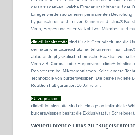
daran zu denken, welche Erreger unsichtbar auf der O
Erreger werden so zu einer permanenten Bedrohung.
hygienisch rein und frei von Keimen sind. clinic®
Kunsts
Viren, Herpes und einer Vielzahl von Mikroben und mu
clinic®
Inhaltsstoffe
sind für die Gesundheit und die Umw
der natürliche Säureschutzmantel unserer Haut.
clinic
ablaufende physikalisch-chemische Reaktion von selbs
Viren z.B. Corona- oder Herpesviren. clinic® Inhaltsstof
Resistenzen bei Mikroorganismen. Keine andere Technol
Technologie von burgerswisspen. Die beste Hygiene Lö
Reaktion hält garantiert 10 Jahre an.
EU zugelassen
clinic® Inhaltsstoffe sind als einzige antimikrobielle
burgerswisspen besitzt die Exklusivität für Schreibgerä
Weiterführende Links zu "Kugelschreibe