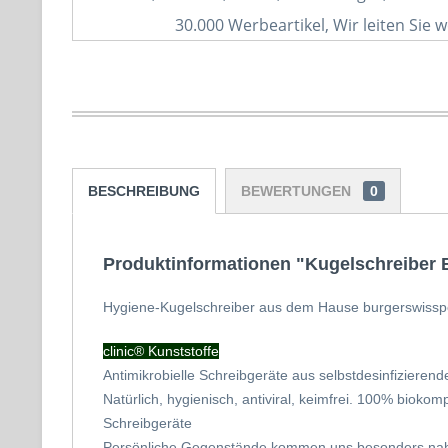
30.000 Werbeartikel, Wir leiten Sie w
BESCHREIBUNG
BEWERTUNGEN
0
Produktinformationen "Kugelschreiber B
Hygiene-Kugelschreiber aus dem Hause burgerswissp
clinic® Kunststoffe
A
ntimikrobielle Schreibgeräte aus selbstdesinfizierend
Natürlich, hygienisch, antiviral, keimfrei.
100% biokompa
Schreibgeräte
Persönliche Gegenstände kommen uns besonders nahe.