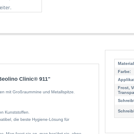
eiter.
Materia
Farbe:
eolino Clinic® 911"
Applika
Frost, V
en mit Großraummine und Metallspitze.
Transpa
Schreib
Schreib
en Kunststoffen.
tibel, die beste Hygiene-Lösung für
 Man fasst sie an, man berührt sie, ohne