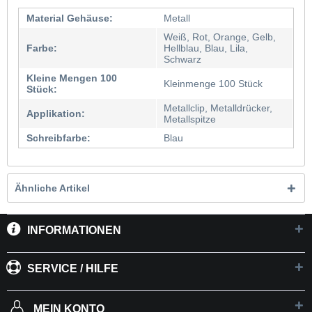
Material Gehäuse:
Metall
Weiß, Rot, Orange, Gelb,
Farbe:
Hellblau, Blau, Lila,
Schwarz
Kleine Mengen 100
Kleinmenge 100 Stück
Stück:
Metallclip, Metalldrücker,
Applikation:
Metallspitze
Schreibfarbe:
Blau
Ähnliche Artikel
INFORMATIONEN
SERVICE / HILFE
MEIN KONTO