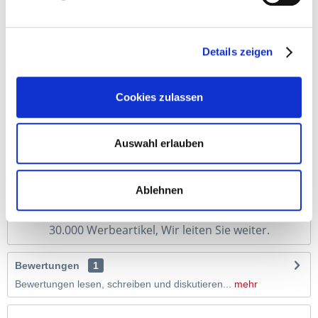
Beschreibung
Der PARKER Jotter ist ein hochwertiger
Details zeigen
Markenkugelschreiber und ein...
mehr
Cookies zulassen
Auswahl erlauben
Ablehnen
Tassen, Taschen, Süßes, Nachhaltiges, Notizblöcke, 
Schirme…
30.000 Werbeartikel, Wir leiten Sie weiter.
Bewertungen
1
Bewertungen lesen, schreiben und diskutieren...
mehr