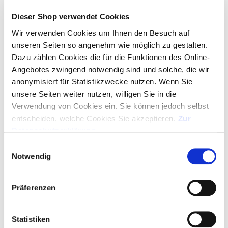
Dieser Shop verwendet Cookies
2% Onlinerabatt, ab 350,00 € frei Haus
Wir verwenden Cookies um Ihnen den Besuch auf
unseren Seiten so angenehm wie möglich zu gestalten.
ANGEBOT ALS PDF
Dazu zählen Cookies die für die Funktionen des Online-
Angebotes zwingend notwendig sind und solche, die wir
MUSTER ANFORDERN
anonymisiert für Statistikzwecke nutzen. Wenn Sie
unsere Seiten weiter nutzen, willigen Sie in die
Verwendung von Cookies ein. Sie können jedoch selbst
GRATIS-LAYOUT
entscheiden, welche Cookies Sie akzeptieren.
Zur
Datenschutzerklärung
.
ARTIKEL IN WARENKORB - LOGO HOCHLADEN
Einwilligungsauswahl
Notwendig
SERVICE HOTLINE
Präferenzen
+49 (0)89 329 88 95 00
Montag bis Donnerstag 09:00 Uhr – 16:30 Uhr
Freitag 09:00 Uhr – 15:00 Uhr
Statistiken