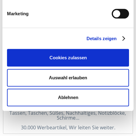
Bewerten
Merken
Marketing
Details zeigen
Beschreibung
Der Kugelschreiber PETRO AL verbindet zwei recycelte
Materialien in edlem Design. Das...
mehr
Cookies zulassen
Auswahl erlauben
Ablehnen
Tassen, Taschen, Süßes, Nachhaltiges, Notizblöcke, 
Schirme…
30.000 Werbeartikel, Wir leiten Sie weiter.