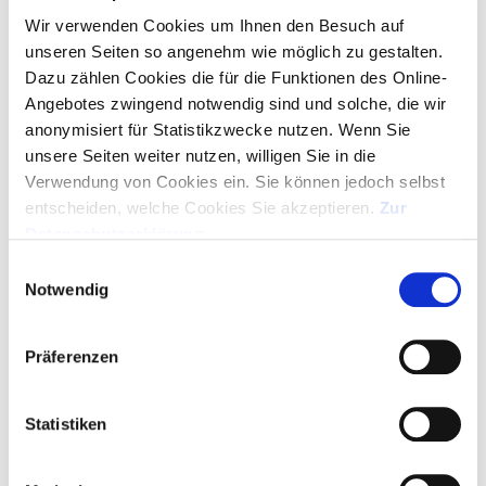
GRATIS-LAYOUT
Wir verwenden Cookies um Ihnen den Besuch auf
unseren Seiten so angenehm wie möglich zu gestalten.
Dazu zählen Cookies die für die Funktionen des Online-
ARTIKEL IN WARENKORB - LOGO HOCHLADEN
Angebotes zwingend notwendig sind und solche, die wir
anonymisiert für Statistikzwecke nutzen. Wenn Sie
SERVICE HOTLINE
unsere Seiten weiter nutzen, willigen Sie in die
+49 (0)89 329 88 95 00
Verwendung von Cookies ein. Sie können jedoch selbst
entscheiden, welche Cookies Sie akzeptieren.
Zur
Montag bis Donnerstag 09:00 Uhr – 16:30 Uhr
Datenschutzerklärung
.
Freitag 09:00 Uhr – 15:00 Uhr
Einwilligungsauswahl
Bewerten
Merken
Notwendig
Präferenzen
Beschreibung
Statistiken
Schützen Sie Ihre Mitarbeiter mit einem personalisierten
Kugelschreiber mit Namensgravur. Dieser...
mehr