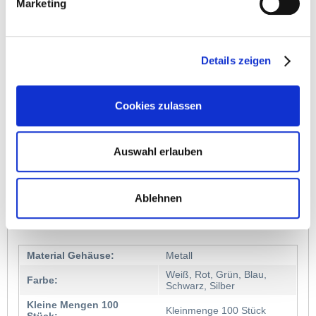
Marketing
Details zeigen
Cookies zulassen
Tassen, Taschen, Süßes, Nachhaltiges, Notizblöcke, 
Schirme…
30.000 Werbeartikel, Wir leiten Sie weiter.
Auswahl erlauben
Bewertungen
0
Ablehnen
Bewertungen lesen, schreiben und diskutieren...
mehr
Material Gehäuse:
Metall
Weiß, Rot, Grün, Blau,
Farbe:
Schwarz, Silber
Kleine Mengen 100
Kleinmenge 100 Stück