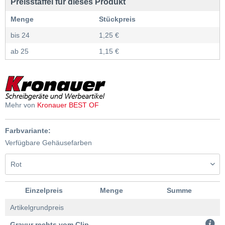
Preisstaffel für dieses Produkt
Menge
Stückpreis
bis
24
1,25 €
ab
25
1,15 €
Mehr von
Kronauer BEST OF
Farbvariante:
Verfügbare Gehäusefarben
Einzelpreis
Menge
Summe
Artikelgrundpreis
Gravur rechts vom Clip