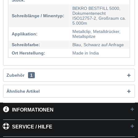
Stück:
BEKRO BESTFILL 5000,
Dokumentenecht
Schreiblänge / Minentyp:
ISO12757-2, Großraum ca.
5.000m
Metallclip, Metalldrücker,
Applikation:
Metallspitze
Schreibfarbe:
Blau, Schwarz auf Anfrage
Ort Herstellung:
Made in India
Zubehör
1
Ähnliche Artikel
INFORMATIONEN
SERVICE / HILFE