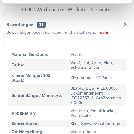
Schirme…
30.000 Werbeartikel, Wir leiten Sie weiter.
Bewertungen
11
Bewertungen lesen, schreiben und diskutieren...
mehr
Material Gehäuse:
Metall
Weiß, Rot, Grün, Blau,
Farbe:
Schwarz, Silber
Kleine Mengen 100
Kleinmenge 100 Stück
Stück:
BEKRO BESTFILL 5000,
Dokumentenecht
Schreiblänge / Minentyp:
ISO12757-2, Großraum ca.
5.000m
Metallclip, Metalldrücker,
Applikation:
Metallspitze
Schreibfarbe:
Blau, Schwarz auf Anfrage
Ort Herstellung:
Made in India