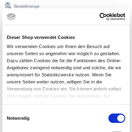
Bestellmenge
2% Onlinerabatt, ab 350,00 € frei Haus
Dieser Shop verwendet Cookies
ANGEBOT ALS PDF
Wir verwenden Cookies um Ihnen den Besuch auf
unseren Seiten so angenehm wie möglich zu gestalten.
Dazu zählen Cookies die für die Funktionen des Online-
MUSTER ANFORDERN
Angebotes zwingend notwendig sind und solche, die wir
anonymisiert für Statistikzwecke nutzen. Wenn Sie
unsere Seiten weiter nutzen, willigen Sie in die
GRATIS-LAYOUT
Verwendung von Cookies ein. Sie können jedoch selbst
entscheiden, welche Cookies Sie akzeptieren.
Zur
ARTIKEL IN WARENKORB - LOGO HOCHLADEN
Datenschutzerklärung
.
Einwilligungsauswahl
SERVICE HOTLINE
Notwendig
+49 (0)89 329 88 95 00