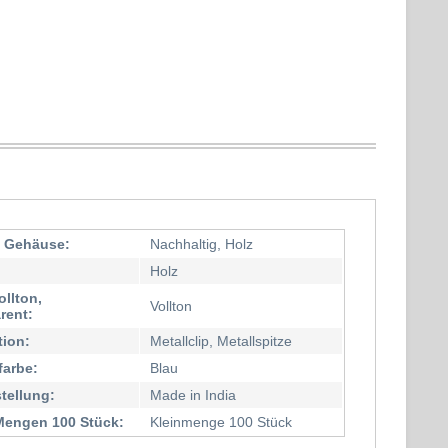
l Gehäuse:
Nachhaltig, Holz
Holz
ollton,
Vollton
rent:
tion:
Metallclip, Metallspitze
farbe:
Blau
stellung:
Made in India
Mengen 100 Stück:
Kleinmenge 100 Stück