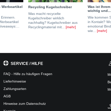
 Werbeartikel
Was ist Ihrem
Recycling Kugelschreiber
wichtig und...
Was macht recycelte
 Erinnern.
Wie kommen Si
Kugelschreiber wirklich
Werbeartikel
in Kontakt? W
nachhaltig? Kugelschreiber aus
iveaways:...
emotional Bin
Recyclingmaterial mit...
[mehr]
wie...
[mehr]
SERVICE / HILFE
FAQ - Hilfe zu häufigen Fragen
M
Lieferhinweise
Be
Zahlungsarten
Me
AGB
Hinweise zum Datenschutz