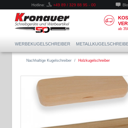
Hotline:
+49 89 / 329 88 95 - 00
Bl
KOS
VER
ab 35
WERBEKUGELSCHREIBER
METALLKUGELSCHREIB
Nachhaltige Kugelschreiber
/
Holzkugelschreiber