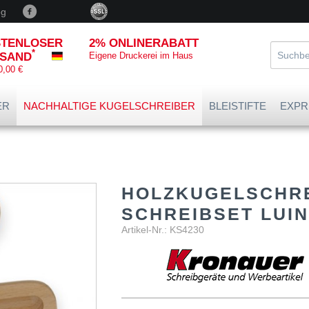
og
TENLOSER
2% ONLINERABATT
*
SAND
Eigene Druckerei im Haus
0,00 €
ER
NACHHALTIGE KUGELSCHREIBER
BLEISTIFTE
EXPR
HOLZKUGELSCHRE
SCHREIBSET LUI
Artikel-Nr.: KS4230