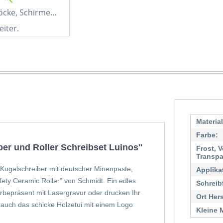
löcke, Schirme…
eiter.
Materia
Farbe:
er und Roller Schreibset Luinos"
Frost, V
Transpa
. Kugelschreiber mit deutscher Minenpaste,
Applika
ety Ceramic Roller" von Schmidt. Ein edles
Schreib
erbepräsent mit Lasergravur oder drucken Ihr
Ort Her
h auch das schicke Holzetui mit einem Logo
Kleine 