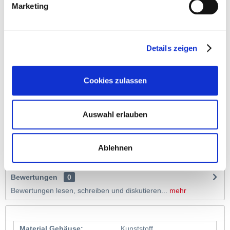
Beschreibung
Marketing
Mit dem Markenkugelschreiber BOOGIE halten Sie ein qualitativ
hochwertiges Produkt in Händen....
mehr
Details zeigen
Cookies zulassen
Auswahl erlauben
Tassen, Taschen, Süßes, Nachhaltiges, Notizblöcke, 
Schirme…
Ablehnen
30.000 Werbeartikel, Wir leiten Sie weiter.
Bewertungen
0
Bewertungen lesen, schreiben und diskutieren...
mehr
Material Gehäuse:
Kunststoff