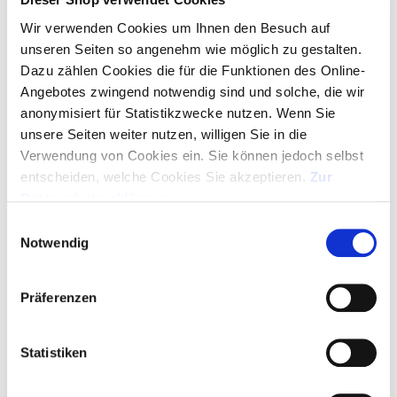
Wir verwenden Cookies um Ihnen den Besuch auf
MUSTER ANFORDERN
unseren Seiten so angenehm wie möglich zu gestalten.
Dazu zählen Cookies die für die Funktionen des Online-
GRATIS-LAYOUT
Angebotes zwingend notwendig sind und solche, die wir
anonymisiert für Statistikzwecke nutzen. Wenn Sie
unsere Seiten weiter nutzen, willigen Sie in die
ARTIKEL IN WARENKORB - LOGO HOCHLADEN
Verwendung von Cookies ein. Sie können jedoch selbst
entscheiden, welche Cookies Sie akzeptieren.
Zur
SERVICE HOTLINE
Datenschutzerklärung
.
+49 (0)89 329 88 95 00
Einwilligungsauswahl
Notwendig
Montag bis Donnerstag 09:00 Uhr – 16:30 Uhr
Freitag 09:00 Uhr – 15:00 Uhr
Präferenzen
Bewerten
Merken
Statistiken