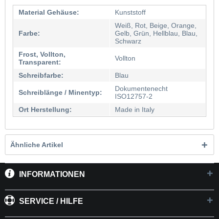
Material Gehäuse:
Kunststoff
Weiß, Rot, Beige, Orange,
Farbe:
Gelb, Grün, Hellblau, Blau,
Schwarz
Frost, Vollton,
Vollton
Transparent:
Schreibfarbe:
Blau
Dokumentenecht
Schreiblänge / Minentyp:
ISO12757-2
Ort Herstellung:
Made in Italy
Ähnliche Artikel
INFORMATIONEN
SERVICE / HILFE