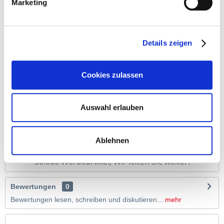
Marketing
Beschreibung
Bedrucken Sie den PIXEL Kugelschreiber mit Logo , Ihrer
Reklame & Werbung. Eine große...
mehr
Details zeigen
Cookies zulassen
Auswahl erlauben
Tassen, Taschen, Süßes, Nachhaltiges, Notizblöcke, 
Ablehnen
Schirme…
30.000 Werbeartikel, Wir leiten Sie weiter.
Bewertungen
0
Bewertungen lesen, schreiben und diskutieren...
mehr