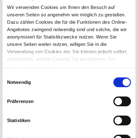
ANGEBOT ALS PDF
Wir verwenden Cookies um Ihnen den Besuch auf
unseren Seiten so angenehm wie möglich zu gestalten.
MUSTER ANFORDERN
Dazu zählen Cookies die für die Funktionen des Online-
Angebotes zwingend notwendig sind und solche, die wir
anonymisiert für Statistikzwecke nutzen. Wenn Sie
GRATIS-LAYOUT
unsere Seiten weiter nutzen, willigen Sie in die
Verwendung von Cookies ein. Sie können jedoch selbst
ARTIKEL IN WARENKORB - LOGO HOCHLADEN
entscheiden, welche Cookies Sie akzeptieren.
Zur
Datenschutzerklärung
.
SERVICE HOTLINE
Einwilligungsauswahl
Notwendig
+49 (0)89 329 88 95 00
Montag bis Donnerstag 09:00 Uhr – 16:30 Uhr
Präferenzen
Freitag 09:00 Uhr – 15:00 Uhr
Bewerten
Merken
Statistiken