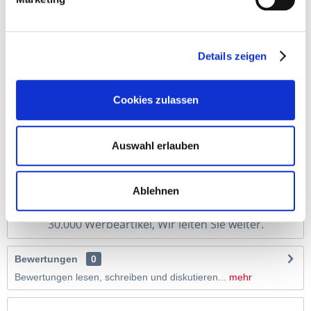
Beschreibung
Der Werbekugelschreiber E-TWENTY SOLID ist ein
preisgünster Werbeartikel Made in Italy mit...
mehr
Details zeigen
Cookies zulassen
Auswahl erlauben
Tassen, Taschen, Süßes, Nachhaltiges, Notizblöcke, 
Ablehnen
Schirme…
30.000 Werbeartikel, Wir leiten Sie weiter.
Bewertungen
0
Bewertungen lesen, schreiben und diskutieren...
mehr