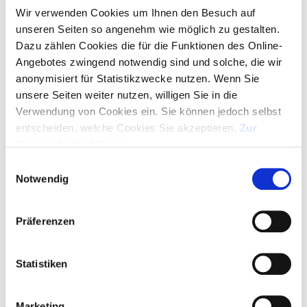
ANGEBOT ALS PDF
Wir verwenden Cookies um Ihnen den Besuch auf
unseren Seiten so angenehm wie möglich zu gestalten.
MUSTER ANFORDERN
Dazu zählen Cookies die für die Funktionen des Online-
Angebotes zwingend notwendig sind und solche, die wir
anonymisiert für Statistikzwecke nutzen. Wenn Sie
GRATIS-LAYOUT
unsere Seiten weiter nutzen, willigen Sie in die
Verwendung von Cookies ein. Sie können jedoch selbst
entscheiden, welche Cookies Sie akzeptieren.
Zur
ARTIKEL IN WARENKORB - LOGO HOCHLADEN
Datenschutzerklärung
.
SERVICE HOTLINE
Einwilligungsauswahl
Notwendig
+49 (0)89 329 88 95 00
Montag bis Donnerstag 09:00 Uhr – 16:30 Uhr
Präferenzen
Freitag 09:00 Uhr – 15:00 Uhr
Bewerten
Merken
Statistiken
Marketing