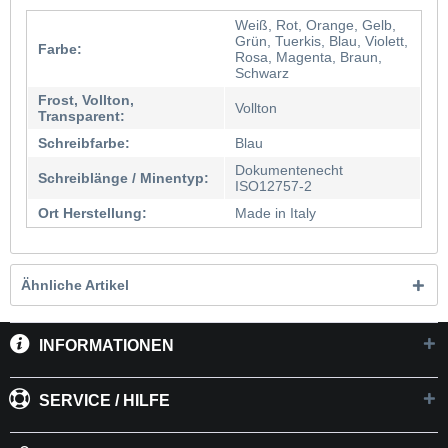
Weiß, Rot, Orange, Gelb,
Grün, Tuerkis, Blau, Violett,
Farbe:
Rosa, Magenta, Braun,
Schwarz
Frost, Vollton,
Vollton
Transparent:
Schreibfarbe:
Blau
Dokumentenecht
Schreiblänge / Minentyp:
ISO12757-2
Ort Herstellung:
Made in Italy
Ähnliche Artikel
INFORMATIONEN
SERVICE / HILFE