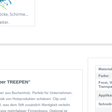
löcke, Schirme…
eiter.
Materia
Farbe:
iber TREEPEN"
Frost, V
Transpa
ber aus Buchenholz. Perfekt für Unternehmen,
Applika
hetik von Holzprodukten schätzen. Clip und
Schreib
was dem Stift zusätzlich Wertigkeit verleiht.
usive mehrfabiger Firmenlogos. Optional ist