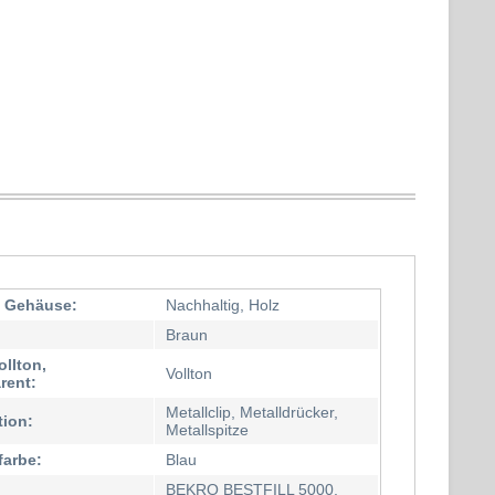
l Gehäuse:
Nachhaltig, Holz
Braun
ollton,
Vollton
rent:
Metallclip, Metalldrücker,
tion:
Metallspitze
farbe:
Blau
BEKRO BESTFILL 5000,