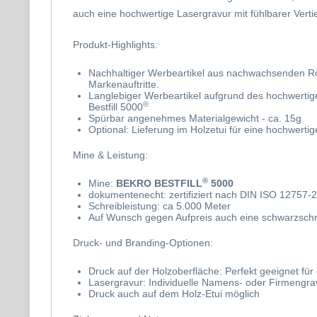
auch eine hochwertige Lasergravur mit fühlbarer Vert
Produkt-Highlights:
Nachhaltiger Werbeartikel aus nachwachsenden Roh
Markenauftritte.
Langlebiger Werbeartikel aufgrund des hochwert
®
Bestfill 5000
Spürbar angenehmes Materialgewicht - ca. 15g
Optional: Lieferung im Holzetui für eine hochwert
Mine & Leistung:
®
Mine:
BEKRO BESTFILL
5000
dokumentenecht: zertifiziert nach DIN ISO 12757-2
Schreibleistung: ca 5.000 Meter
Auf Wunsch gegen Aufpreis auch eine schwarzschr
Druck- und Branding-Optionen:
Druck auf der Holzoberfläche: Perfekt geeignet fü
Lasergravur: Individuelle Namens- oder Firmengrav
Druck auch auf dem Holz-Etui möglich