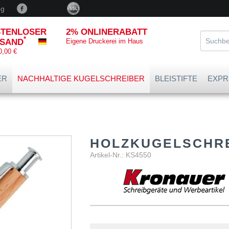
og
TENLOSER
2% ONLINERABATT
*
SAND
Eigene Druckerei im Haus
0,00 €
ER
NACHHALTIGE KUGELSCHREIBER
BLEISTIFTE
EXPR
HOLZKUGELSCHR
Artikel-Nr.: KS4550