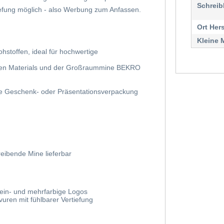
Schreib
iefung möglich - also Werbung zum Anfassen.
Ort Her
Kleine 
stoffen, ideal für hochwertige
igen Materials und der Großraummine BEKRO
ige Geschenk- oder Präsentationsverpackung
eibende Mine lieferbar
r ein- und mehrfarbige Logos
uren mit fühlbarer Vertiefung