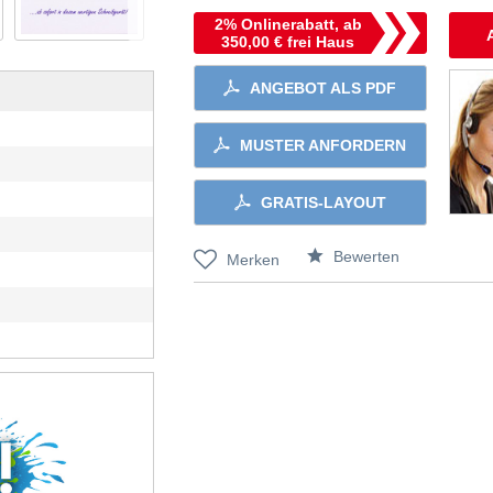
2% Onlinerabatt, ab
350,00 € frei Haus
ANGEBOT ALS PDF
MUSTER ANFORDERN
GRATIS-LAYOUT
Bewerten
Merken