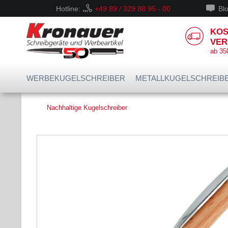
Hotline:
+49 89 / 329 88 95 - 00
Bl
KOS
VER
ab 35
WERBEKUGELSCHREIBER
METALLKUGELSCHREIB
Nachhaltige Kugelschreiber