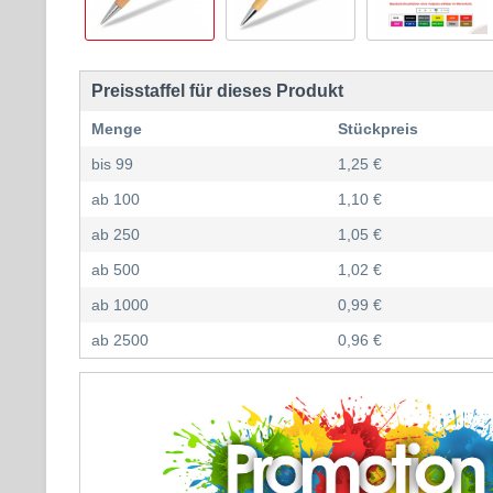
Preisstaffel für dieses Produkt
Menge
Stückpreis
bis
99
1,25 €
ab
100
1,10 €
ab
250
1,05 €
ab
500
1,02 €
ab
1000
0,99 €
ab
2500
0,96 €