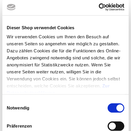
Bestellmenge
Dieser Shop verwendet Cookies
Wir verwenden Cookies um Ihnen den Besuch auf
2% Onlinerabatt, ab 350,00 € frei Haus
unseren Seiten so angenehm wie möglich zu gestalten.
Dazu zählen Cookies die für die Funktionen des Online-
ANGEBOT ALS PDF
Angebotes zwingend notwendig sind und solche, die wir
anonymisiert für Statistikzwecke nutzen. Wenn Sie
MUSTER ANFORDERN
unsere Seiten weiter nutzen, willigen Sie in die
Verwendung von Cookies ein. Sie können jedoch selbst
entscheiden, welche Cookies Sie akzeptieren.
Zur
GRATIS-LAYOUT
Datenschutzerklärung
.
Einwilligungsauswahl
Notwendig
ARTIKEL IN WARENKORB - LOGO HOCHLADEN
SERVICE HOTLINE
Präferenzen