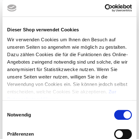
Unser Tipp 1:
Da die Variante aus Aluminium zugleich
kostengünstig ist, wird Sie sehr gern und häufig genutzt, um den
ausgewählten Kuli mit einer Lasergravur zu veredeln. So können
Dieser Shop verwendet Cookies
Sie ohne weiteres auch größere Stückzahlen mit der edlen Optik
Wir verwenden Cookies um Ihnen den Besuch auf
bestellen und müssen das
Werbebudget nicht unnötig
unseren Seiten so angenehm wie möglich zu gestalten.
strapazieren
.
Dazu zählen Cookies die für die Funktionen des Online-
Angebotes zwingend notwendig sind und solche, die wir
Unser Tipp 2:
Lange und viele Textzeilen mit Adresse,
anonymisiert für Statistikzwecke nutzen. Wenn Sie
Telefonnummer, Faxnummer, E-Mail und Internetadresse
unsere Seiten weiter nutzen, willigen Sie in die
überladen das Schreibgerät und der Fokus auf das Wesentliche
Verwendung von Cookies ein. Sie können jedoch selbst
geht verloren. Setzen Sie Akzente und lassen Sie den hochwertig
entscheiden, welche Cookies Sie akzeptieren.
Zur
veredelten Kugelschreiber für Sie wirken. Wir sind Ihnen gerne bei
Datenschutzerklärung
.
der Umsetzung behilflich.
Einwilligungsauswahl
Notwendig
Hochwertig gravierte Kugelschreiber aus
Edelstahl oder Messing
Präferenzen
Metallische Oberflächen wie Edelstahl werden ebenfalls zu einer